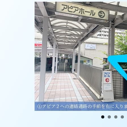
➀アピア２への連絡通路の手前を右に入り
②まっすぐ進みます