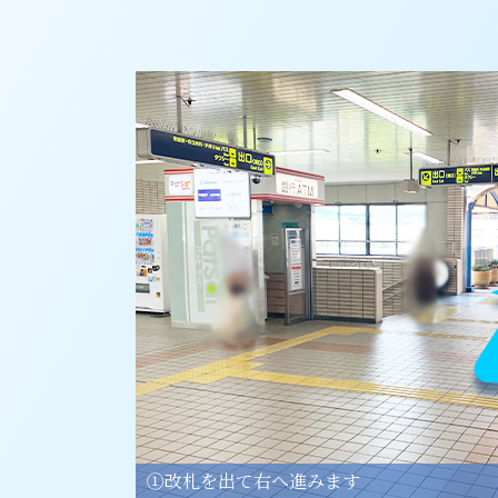
➀改札を出て右へ進みます
②右へ曲がります