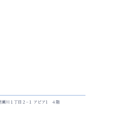
塚市逆瀬川１丁目２−１ アピア1 ４階