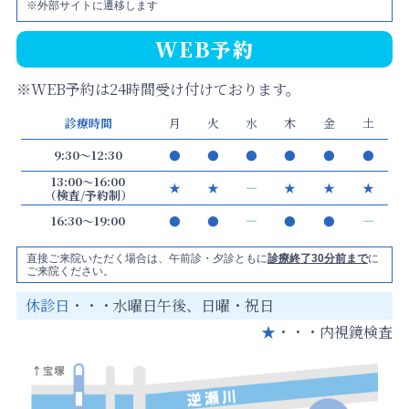
※外部サイトに遷移します
WEB予約
※WEB予約は24時間受け付けております。
診療時間
月
火
水
木
金
土
9:30～12:30
●
●
●
●
●
●
13:00～16:00
★
★
―
★
★
★
（検査/予約制）
16:30～19:00
●
●
―
●
●
―
直接ご来院いただく場合は、午前診・夕診ともに
診療終了30分前まで
に
ご来院ください。
休診日
・・・水曜日午後、日曜・祝日
★
・・・内視鏡検査