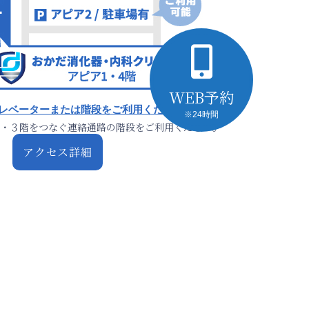
9:00
WEB予約
はエレベーターまたは階段をご利用ください。
※24時間
・３階をつなぐ連絡通路の階段をご利用ください。
アクセス詳細