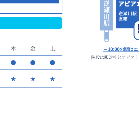
木
金
土
～10:00の間
階段は駅改札とアピア１
●
●
●
★
★
★
●
●
―
0分前まで
にご来院ください。
★
・・・内視鏡検査