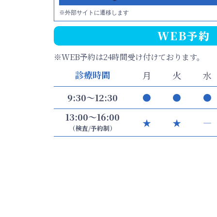
※外部サイトに遷移します
WEB予約
※WEB予約は24時間受け付けております。
診療時間
月
火
水
9:30～12:30
●
●
●
13:00～16:00
★
★
―
（検査/予約制）
16:30～19:00
●
●
―
直接ご来院いただく場合は、午前診・夕診ともに
診療終了3
休診日
・・・水曜日午後、日曜・祝日