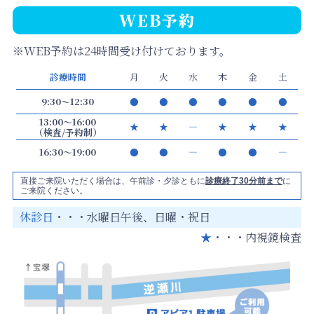
WEB予約
※WEB予約は24時間受け付けております。
診療時間
月
火
水
木
金
土
9:30～12:30
●
●
●
●
●
●
13:00～16:00
★
★
―
★
★
★
（検査/予約制）
16:30～19:00
●
●
―
●
●
―
直接ご来院いただく場合は、午前診・夕診ともに
診療終了30分前まで
に
ご来院ください。
休診日
・・・水曜日午後、日曜・祝日
★
・・・内視鏡検査