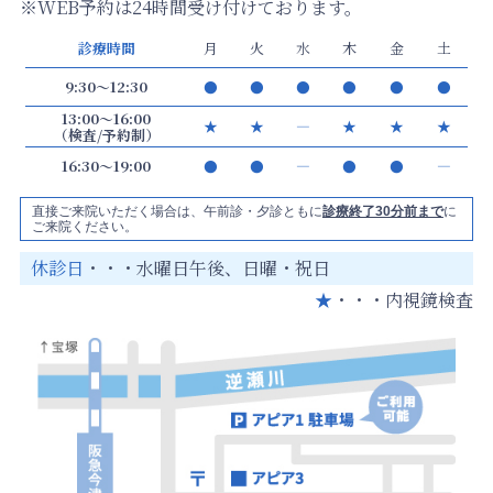
※WEB予約は24時間受け付けております。
診療時間
月
火
水
木
金
土
9:30～12:30
●
●
●
●
●
●
13:00～16:00
★
★
―
★
★
★
（検査/予約制）
16:30～19:00
●
●
―
●
●
―
直接ご来院いただく場合は、午前診・夕診ともに
診療終了30分前まで
に
ご来院ください。
休診日
・・・水曜日午後、日曜・祝日
★
・・・内視鏡検査