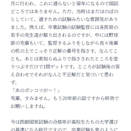
月に行われ、これに通らないと留年になるので国試
どころではありません。ただ、当時はまだほのぼの
としていて、通すための試験みたいな雰囲気があり
ました。例えば、卒業試験の試験監督には各医局の
若手の先生達が駆り出されるのですが、中には野球
部の先輩もいて、監督するふりをしながら我々後輩
の机の上でこっそり正解の番号を指さす、なんてこ
とも。あとは素知らぬふりで指さされたところを塗
りつぶすだけで1問ゲットです。ところが試験後の答
え合わせでそれがなんと不正解だと気づいて思わ
ず、
「あのポンコツが～！」
先輩、すみません。もう20年前の話ですから時効で
お願いしますね。
今は医師国家試験の合格率が高校生たちの大学選び
の基準になる時代ですので、卒業試験も鬼のように