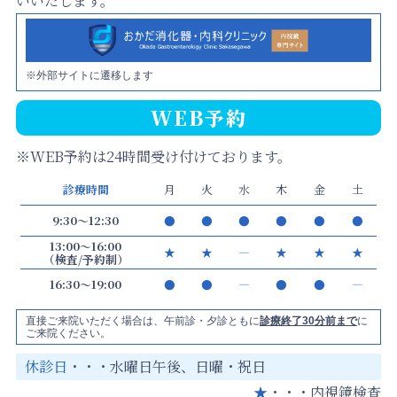
いいたします。
※外部サイトに遷移します
WEB予約
※WEB予約は24時間受け付けております。
診療時間
月
火
水
木
金
土
9:30～12:30
●
●
●
●
●
●
13:00～16:00
★
★
―
★
★
★
（検査/予約制）
16:30～19:00
●
●
―
●
●
―
直接ご来院いただく場合は、午前診・夕診ともに
診療終了30分前まで
に
ご来院ください。
休診日
・・・水曜日午後、日曜・祝日
★
・・・内視鏡検査