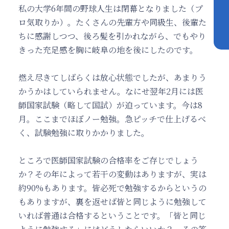
私の大学6年間の野球人生は閉幕となりました（プ
ロ気取りか）。たくさんの先輩方や同級生、後輩た
ちに感謝しつつ、後ろ髪を引かれながら、でもやり
きった充足感を胸に岐阜の地を後にしたのです。
燃え尽きてしばらくは放心状態でしたが、あまりう
かうかはしていられません。なにせ翌年2月には医
師国家試験（略して国試）が迫っています。今は8
月。ここまでほぼノー勉強。急ピッチで仕上げるべ
く、試験勉強に取りかかりました。
ところで医師国家試験の合格率をご存じでしょう
か？その年によって若干の変動はありますが、実は
約90%もあります。皆必死で勉強するからというの
もありますが、裏を返せば皆と同じように勉強して
いれば普通は合格するということです。「皆と同じ