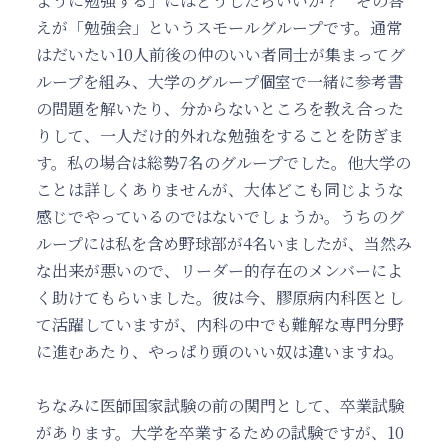
ように勉強する」にはどうしたらいいか？ その答
えが「勉強会」というスモールグループです。通常
はだいたい10人前後の仲のいい者同士が集まってグ
ループを組み、大学のグループ個室で一緒に参考書
の問題を解いたり、分からないところを教え合った
りして、一人だけ的外れな勉強をすることを防ぎま
す。私の場合は総勢7名のグループでした。他大学の
ことは詳しくありませんが、大体どこも同じような
感じでやっているのではないでしょうか。うちのグ
ループには私を含め野球部が4名いましたが、当然み
な出来が悪いので、リーダー的存在のメンバーによ
く助けてもらいました。彼は今、膠原病内科医とし
て活躍していますが、内科の中でも難解な専門分野
に進むあたり、やっぱり頭のいい奴は違いますね。
ちなみに医師国家試験の前の関門として、卒業試験
があります。大学を卒業するための試験ですが、10